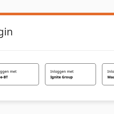
gin
oggen met
Inloggen met
Inl
de-BT
Ignite Group
Maa